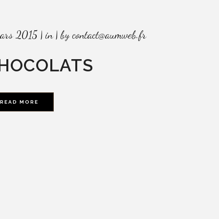
ars 2015
in
by
contact@aumweb.fr
HOCOLATS
READ MORE